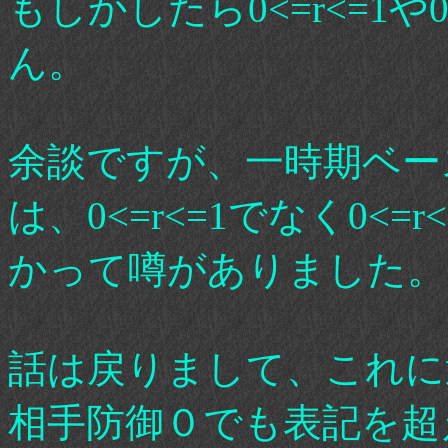
もしかしたら0<=r<=1や0
ん。
余談ですが、一時期ベー
は、0<=r<=1でなく0<
かって噂がありました。
話は戻りまして、これに
相手防御０でも表記を超