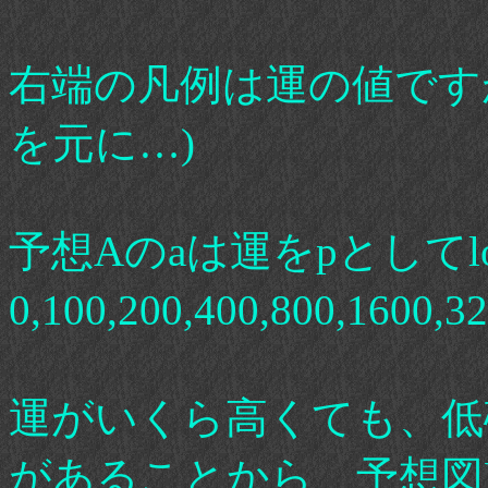
右端の凡例は運の値です
を元に…)
予想Aのaは運をpとしてlog
0,100,200,400,800,1
運がいくら高くても、低
があることから、予想図