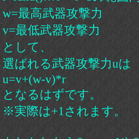
w=最高武器攻撃力
v=最低武器攻撃力
として、
選ばれる武器攻撃力uは
u=v+(w-v)*r
となるはずです。
※実際は+1されます。