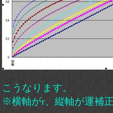
こうなります。
※横軸がr、縦軸が運補正