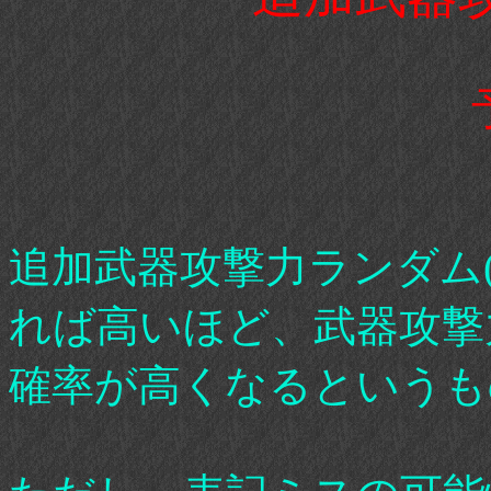
追加武器攻撃力ランダム
れば高いほど、武器攻撃
確率が高くなるというも