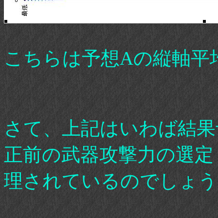
こちらは予想Aの縦軸平
さて、上記はいわば結果
正前の武器攻撃力の選定
理されているのでしょう