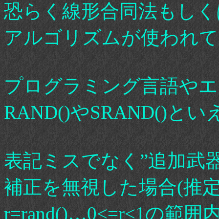
恐らく線形合同法もしく
アルゴリズムが使われて
プログラミング言語やエ
RAND()やSRAND()
表記ミスでなく”追加武
補正を無視した場合(推定
r=rand()…0<=r<